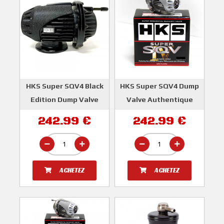
HKS Super SQV4 Black
HKS Super SQV4 Dump
Edition Dump Valve
Valve Authentique
Authentique Universel
Universel
242.99 €
242.99 €
HKS
HKS
ACHETEZ
ACHETEZ