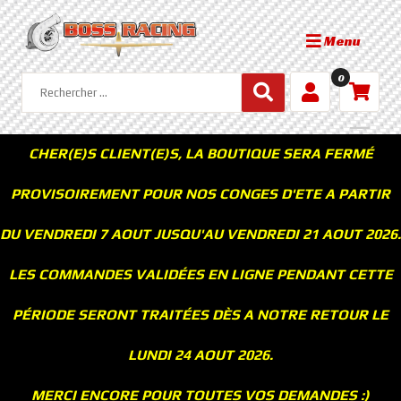
Menu
0
CHER(E)S CLIENT(E)S, LA BOUTIQUE SERA FERMÉ
PROVISOIREMENT POUR NOS CONGES D'ETE A PARTIR
DU VENDREDI 7 AOUT JUSQU'AU VENDREDI 21 AOUT 2026.
LES COMMANDES VALIDÉES EN LIGNE PENDANT CETTE
PÉRIODE SERONT TRAITÉES DÈS A NOTRE RETOUR LE
LUNDI 24 AOUT 2026.
MERCI ENCORE POUR TOUTES VOS DEMANDES :)