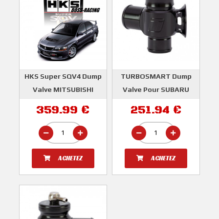
HKS Super SQV4 Dump
TURBOSMART Dump
Valve MITSUBISHI
Valve Pour SUBARU
LANCER EVOLUTION
IMPREZA GT 1993-1998
359.99 €
251.94 €
7-9
et MITSUBISHI LANCER
EVOLUTION 7/8/9/10
HKS
TURBOSMART
ACHETEZ
ACHETEZ