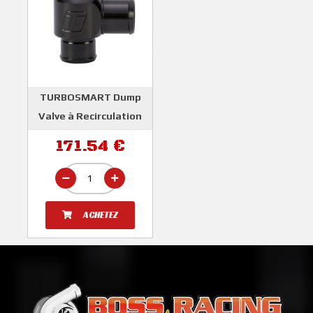
TURBOSMART Dump
Valve à Recirculation
Pour MITSUBISHI
171.54 €
LANCER EVOLUTION
7/8/9/10
TURBOSMART
ACHETEZ