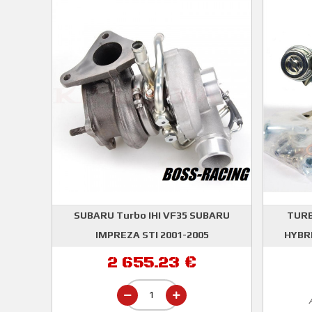
SUBARU Turbo IHI VF35 SUBARU
TURB
IMPREZA STI 2001-2005
HYBR
SUBARU
2 655.23 €