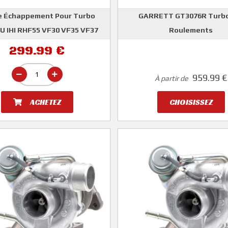
 Échappement Pour Turbo
GARRETT GT3076R Turbo
 IHI RHF55 VF30 VF35 VF37
Roulements
GARRETT
F43 VF48 VF52 Single Scroll
299.99 €
 ADAPTABLE TYPE ORIGINE
959.99 €
À partir de
ACHETEZ
CHOISISSEZ