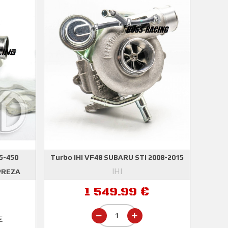
5-450
Turbo IHI VF48 SUBARU STI 2008-2015
IHI
PREZA
1 549.99 €
€