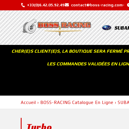
+33(0)6.42.05.92.49
contact@boss-racing.com
-
SUBA
CHER(E)S CLIENT(E)S, LA BOUTIQUE SERA FERMÉ P
LES COMMANDES VALIDÉES EN LIGNE
Accueil
›
BOSS-RACING Catalogue En Ligne
›
SUB
Turbo