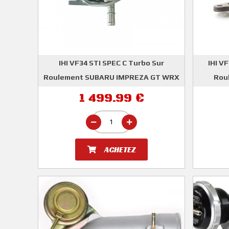
IHI VF34 STI SPEC C Turbo Sur
IHI V
Roulement SUBARU IMPREZA GT WRX
Rou
STI
1 499.99 €
IHI
ACHETEZ