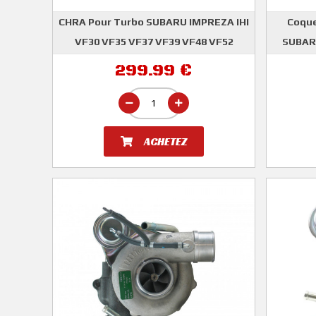
CHRA Pour Turbo SUBARU IMPREZA IHI
Coque
VF30 VF35 VF37 VF39 VF48 VF52
SUBARU
Single Scroll
VF39 V
299.99 €
MELETT
PIÈCE
ACHETEZ