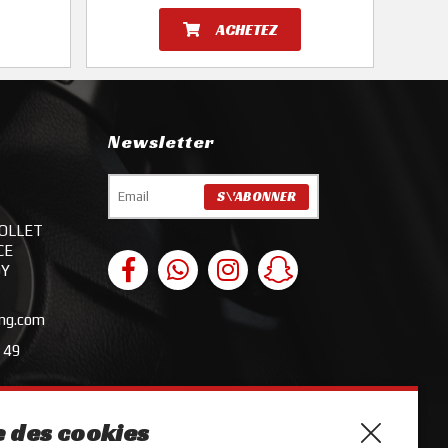
ACHETEZ
Newsletter
FOLLET
CE
OY
ing.com
 49
 des cookies