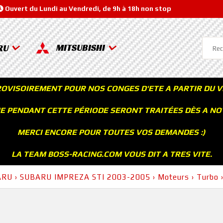
Ouvert du Lundi au Vendredi, de 9h à 18h non stop
MITSUBISHI
RU
ROVISOIREMENT POUR NOS CONGES D'ETE A PARTIR DU V
 PENDANT CETTE PÉRIODE SERONT TRAITÉES DÈS A NOT
MERCI ENCORE POUR TOUTES VOS DEMANDES :)
LA TEAM BOSS-RACING.COM VOUS DIT A TRES VITE.
ARU
›
SUBARU IMPREZA STI 2003-2005
›
Moteurs
›
Turbo