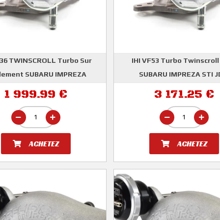
F36 TWINSCROLL Turbo Sur
IHI VF53 Turbo Twinscrol
lement SUBARU IMPREZA
SUBARU IMPREZA STI 
IHI
IHI
1 999.99 €
3 171.25 €
ACHETEZ
ACHETEZ