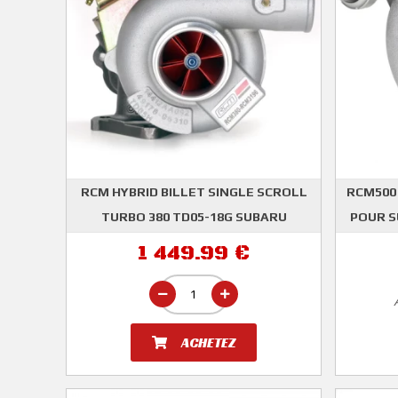
RCM HYBRID BILLET SINGLE SCROLL
RCM500
TURBO 380 TD05-18G SUBARU
POUR S
ROG
IMPREZA GT WRX STI
1 449.99 €
ROGER CLARK MOTORSPORT
ACHETEZ