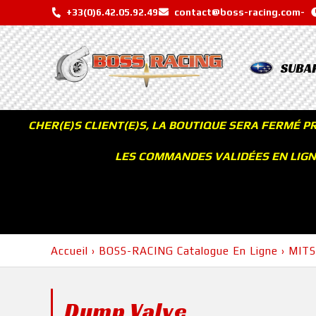
+33(0)6.42.05.92.49
contact@boss-racing.com
-
SUBA
CHER(E)S CLIENT(E)S, LA BOUTIQUE SERA FERMÉ P
LES COMMANDES VALIDÉES EN LIGNE
Accueil
›
BOSS-RACING Catalogue En Ligne
›
MITS
Dump Valve