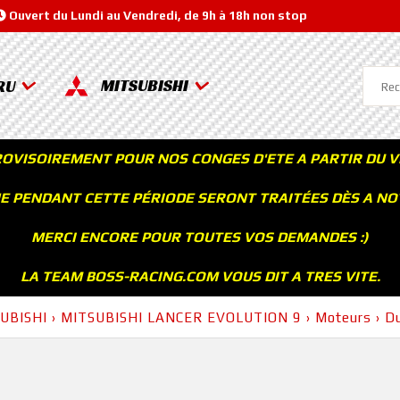
Ouvert du Lundi au Vendredi, de 9h à 18h non stop
MITSUBISHI
RU
ROVISOIREMENT POUR NOS CONGES D'ETE A PARTIR DU V
 PENDANT CETTE PÉRIODE SERONT TRAITÉES DÈS A NOT
MERCI ENCORE POUR TOUTES VOS DEMANDES :)
LA TEAM BOSS-RACING.COM VOUS DIT A TRES VITE.
UBISHI
›
MITSUBISHI LANCER EVOLUTION 9
›
Moteurs
›
D