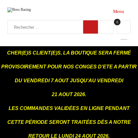
Menu
0
CHER(E)S CLIENT(E)S, LA BOUTIQUE SERA FERMÉ
PROVISOIREMENT POUR NOS CONGES D'ETE A PARTIR
DU VENDREDI 7 AOUT JUSQU'AU VENDREDI 21 AOUT 2026.
LES COMMANDES VALIDÉES EN LIGNE PENDANT CETTE
PÉRIODE SERONT TRAITÉES DÈS A NOTRE RETOUR LE
LUNDI 24 AOUT 2026.
MERCI ENCORE POUR TOUTES VOS DEMANDES :)