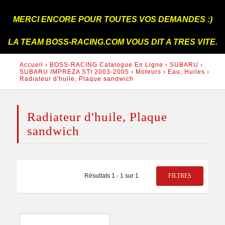
LA TEAM BOSS-RACING.COM VOUS DIT A TRES VITE.
Accueil
›
BOSS-RACING Catalogue En Ligne
›
SUBARU
›
SUBARU IMPREZA STI 2003-2005
›
Moteurs
›
Eau, Huiles
›
Radiateur d'huile, Plaque sandwich
Radiateur d'huile, Plaque
sandwich
FILTRES
Résultats 1 - 1 sur 1