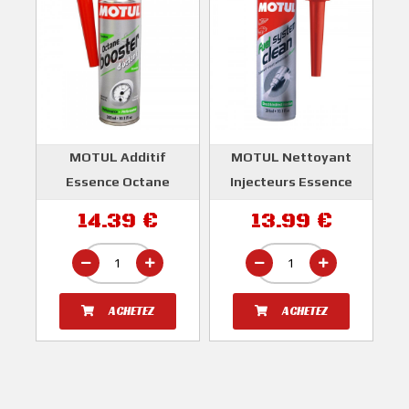
MOTUL Additif
MOTUL Nettoyant
Essence Octane
Injecteurs Essence
Booster 300ml
System Clean 300 ml
14.39 €
13.99 €
MOTUL
MOTUL
ACHETEZ
ACHETEZ