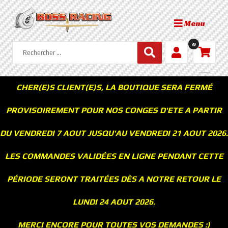
Menu
0
CHER(E)S CLIENT(E)S, LA BOUTIQUE SERA FERMÉ
PROVISOIREMENT POUR NOS CONGES D'ETE A PARTIR
DU VENDREDI 7 AOUT JUSQU'AU VENDREDI 21 AOUT 2026.
LES COMMANDES VALIDÉES EN LIGNE PENDANT CETTE
PÉRIODE SERONT TRAITÉES DÈS A NOTRE RETOUR LE
LUNDI 24 AOUT 2026.
MERCI ENCORE POUR TOUTES VOS DEMANDES :)