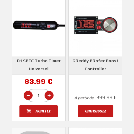
D1 SPEC Turbo Timer
GReddy PRofec Boost
Universel
Controller
D1 SPEC
GREDDY
83.99 €
399.99 €
À partir de
ACHETEZ
CHOISISSEZ