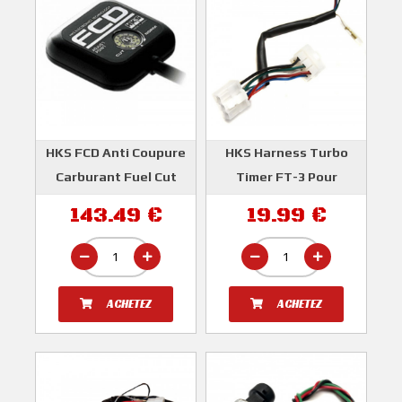
HKS FCD Anti Coupure
HKS Harness Turbo
Carburant Fuel Cut
Timer FT-3 Pour
Defender Universel
Subaru Impreza GT
143.49 €
19.99 €
09/1997-09/2000 Et
HKS
WRX / STI de 2001-
2007
HKS
ACHETEZ
ACHETEZ