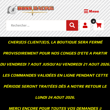
Menu
0
CHER(E)S CLIENT(E)S, LA BOUTIQUE SERA FERMÉ
PROVISOIREMENT POUR NOS CONGES D'ETE A PARTIR
DU VENDREDI 7 AOUT JUSQU'AU VENDREDI 21 AOUT 2026.
LES COMMANDES VALIDÉES EN LIGNE PENDANT CETTE
PÉRIODE SERONT TRAITÉES DÈS A NOTRE RETOUR LE
LUNDI 24 AOUT 2026.
MERCI ENCORE POUR TOUTES VOS DEMANDES :)