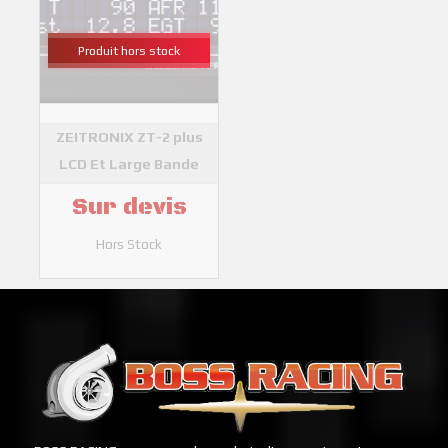
Produit hors stock
ZEITRONIX ZT-2 plus
LCD Et Large Bande
ZEITRONIX
Sur devis
Hors Stock