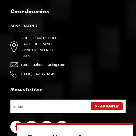
Coordonnées
BOSS-RACING
6 RUE CHARLES FOLLET
HAUTS-DE-FRANCE
60190 PRONLEROY
FRANCE
contact@boss-racing.com
+33 (0)6 42 05 92 49
Newsletter