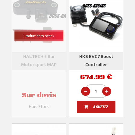
Produit hors stock
HALTECH 3 Bar
HKS EVC7 Boost
Motorsport MAP
Controller
Sonde
HKS
674.99 €
HALTECH
Sur devis
Hors Stock
ACHETEZ