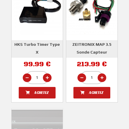
HKS Turbo Timer Type
ZEITRONIX MAP 3.5
X
Sonde Capteur
Pression 10bars
HKS
99.99 €
213.99 €
(150psi)
ZEITRONIX
ACHETEZ
ACHETEZ