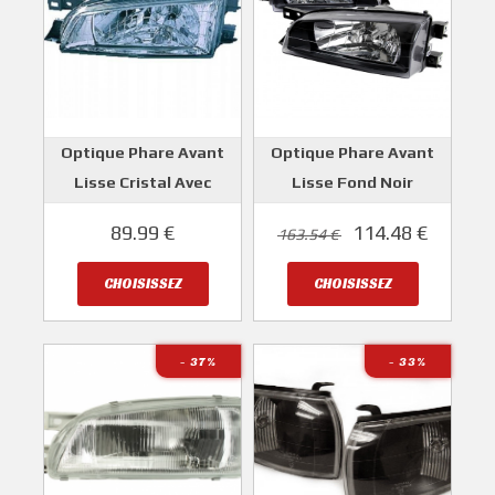
Optique Phare Avant
Optique Phare Avant
Lisse Cristal Avec
Lisse Fond Noir
Réglage Manuel
SUBARU IMPREZA GT
89.99 €
114.48 €
163.54 €
SUBARU IMPREZA GT
1997-2000
1997-2000
DEPO
CHOISISSEZ
CHOISISSEZ
DEPO
- 37
%
- 33
%