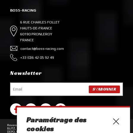
BOSS-RACING
6 RUE CHARLES FOLLET
HAUTS-DE-FRANCE
60190 PRONLEROY
FRANCE
contact@boss-racing.com
+33 (0)6 42 05 92 49
Newsletter
Paramétrage des
Revendeur des marques ACL, AEM, AISIN, ALCON, ARP, AUTOBAHN88, BC RACING,
cookies
BLITZ, BRIAN CROWER, COMETIC, D2 RACING, DARTON, DAYCO, DBA, DENSO,
DEPO, EBC, EIBACH, EXEDY, FORGE MOTORSPORT, GARRETT, GRAMS, HALTECH,