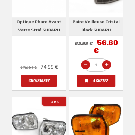
Optique Phare Avant
Paire Veilleuse Cristal
Verre Strié SUBARU
Black SUBARU
IMPREZA GT 1993-1997
IMPREZA GT 1993-2000
56.60
83.92 €
PIÈCE ADAPTABLE TYPE
DEPO
€
ORIGINE
74.99 €
119.51 €
CHOISISSEZ
ACHETEZ
- 30
%