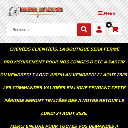
Menu
0
CHER(E)S CLIENT(E)S, LA BOUTIQUE SERA FERMÉ
PROVISOIREMENT POUR NOS CONGES D'ETE A PARTIR
DU VENDREDI 7 AOUT JUSQU'AU VENDREDI 21 AOUT 2026.
LES COMMANDES VALIDÉES EN LIGNE PENDANT CETTE
PÉRIODE SERONT TRAITÉES DÈS A NOTRE RETOUR LE
LUNDI 24 AOUT 2026.
MERCI ENCORE POUR TOUTES VOS DEMANDES :)