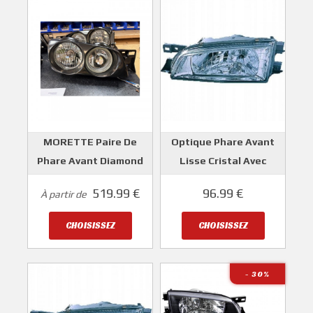
MORETTE Paire De
Optique Phare Avant
Phare Avant Diamond
Lisse Cristal Avec
Pour Les SUBARU
Emplacement Du
519.99 €
96.99 €
À partir de
IMPREZA GT
Moteur Pour Réglage
Electronique SUBARU
MORETTE
CHOISISSEZ
CHOISISSEZ
IMPREZA GT 1997-2000
DEPO
- 30
%