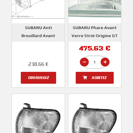
SUBARU Anti
SUBARU Phare Avant
Brouillard Avant
Verre Strié Origine GT
Origine GT 1993-1998
1997-1998
475.63 €
SUBARU
SUBARU
238.66 €
CHOISISSEZ
ACHETEZ