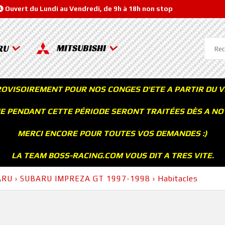
Ouvert du Lundi au Vendredi, de 9h à 18h non stop
MITSUBISHI
RU
ROVISOIREMENT POUR NOS CONGES D'ETE A PARTIR DU V
 PENDANT CETTE PÉRIODE SERONT TRAITÉES DÈS A NOT
MERCI ENCORE POUR TOUTES VOS DEMANDES :)
LA TEAM BOSS-RACING.COM VOUS DIT A TRES VITE.
ARU
›
SUBARU IMPREZA GT 1997-1998
›
Habitacles