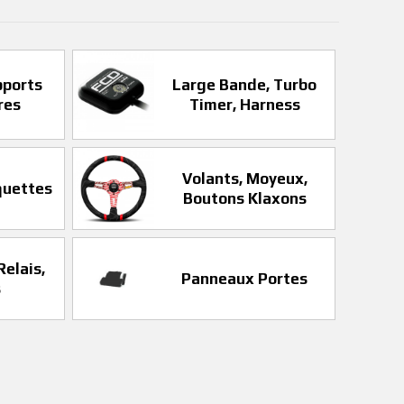
pports
Large Bande, Turbo
res
Timer, Harness
Volants, Moyeux,
quettes
Boutons Klaxons
Relais,
Panneaux Portes
s