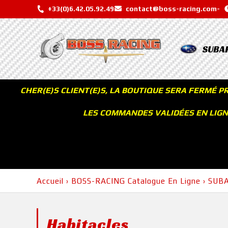
+33(0)6.42.05.92.49
contact@boss-racing.com
-
SUBA
CHER(E)S CLIENT(E)S, LA BOUTIQUE SERA FERMÉ P
LES COMMANDES VALIDÉES EN LIGNE
Accueil
›
BOSS-RACING Catalogue En Ligne
›
SUB
Habitacles