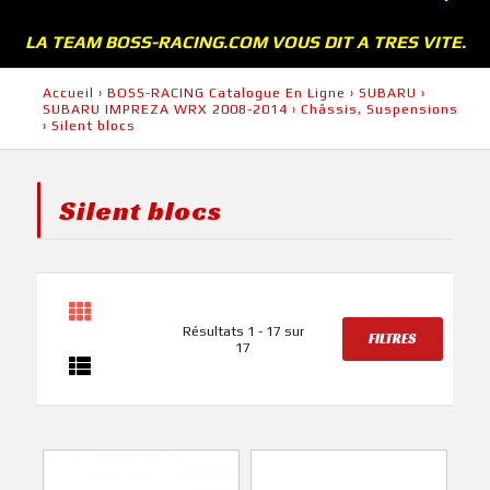
LA TEAM BOSS-RACING.COM VOUS DIT A TRES VITE.
Accueil
›
BOSS-RACING Catalogue En Ligne
›
SUBARU
›
SUBARU IMPREZA WRX 2008-2014
›
Châssis, Suspensions
›
Silent blocs
Silent blocs
Résultats 1 - 17 sur
FILTRES
17