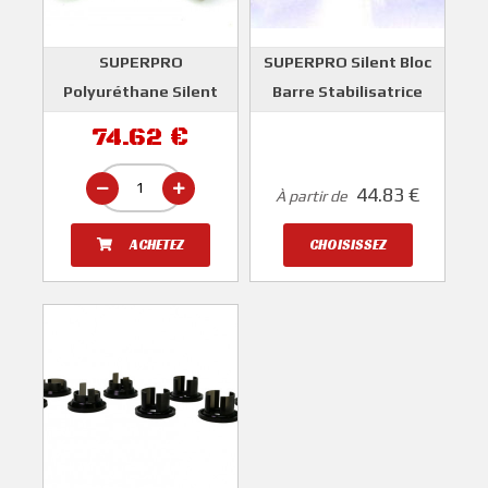
SUPERPRO
SUPERPRO Silent Bloc
Polyuréthane Silent
Barre Stabilisatrice
Bloc Bras Suspension /
Avant WRX et STI et
74.62 €
Berceau Avant WRX et
Impreza Diesel 2008-
STI 2008-2014
2014
44.83 €
À partir de
SUPERPRO
SUPERPRO
ACHETEZ
CHOISISSEZ