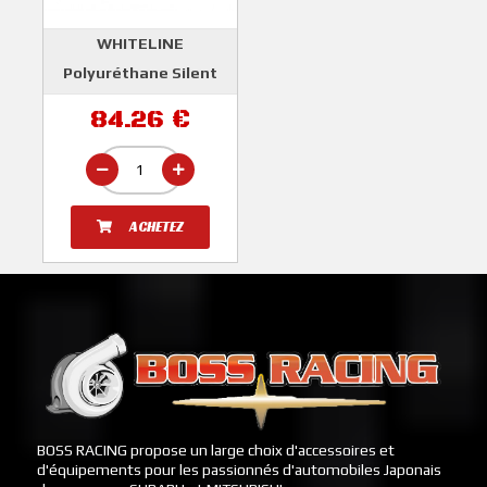
WHITELINE
Polyuréthane Silent
Bloc Berceau Arrière
84.26 €
WRX Et STI 2008-2014
WHITELINE
ACHETEZ
BOSS RACING propose un large choix d'accessoires et
d'équipements pour les passionnés d'automobiles Japonais