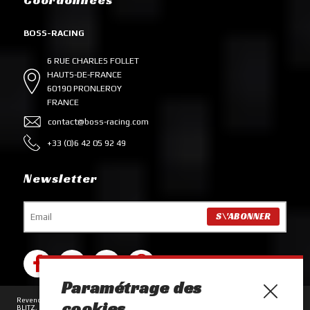
BOSS-RACING
6 RUE CHARLES FOLLET
HAUTS-DE-FRANCE
60190 PRONLEROY
FRANCE
contact@boss-racing.com
+33 (0)6 42 05 92 49
Newsletter
Paramétrage des
Revendeur des marques ACL, AEM, AISIN, ALCON, ARP, AUTOBAHN88, BC RACING,
cookies
BLITZ, BRIAN CROWER, COMETIC, D2 RACING, DARTON, DAYCO, DBA, DENSO,