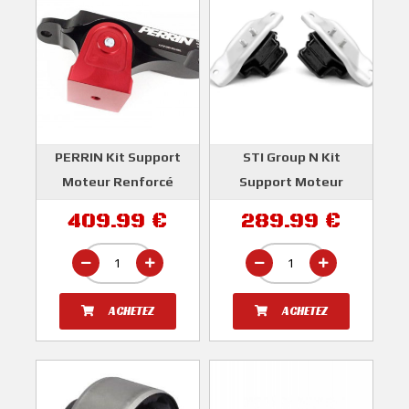
PERRIN Kit Support
STI Group N Kit
Moteur Renforcé
Support Moteur
SUBARU IMPREZA GT
Renforcé SUBARU
409.99 €
289.99 €
WRX STI
IMPREZA GT 1993-2000
WRX et STI 2001-2015
PERRIN
STI
ACHETEZ
ACHETEZ