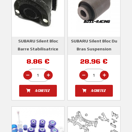
SUBARU Silent Bloc
SUBARU Silent Bloc Du
Barre Stabilisatrice
Bras Suspension
Avant WRX / STI 2008-
Avant IMPREZA 2.0D et
8.86 €
28.96 €
2010 et 2.0D TURBO
WRX Et STI 2008-2016
DIESEL 2009-2012
SUBARU
SUBARU
ACHETEZ
ACHETEZ