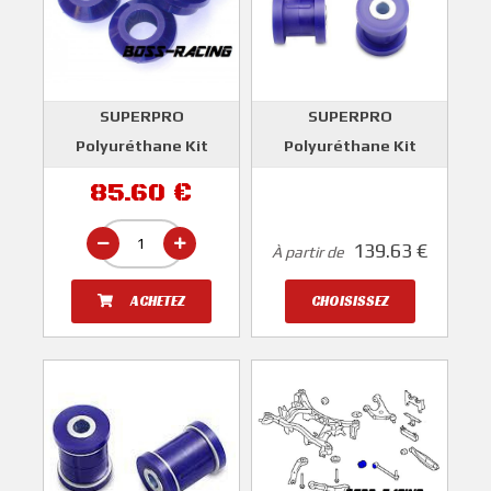
SUPERPRO
SUPERPRO
Polyuréthane Kit
Polyuréthane Kit
Silent Bloc Bras
Silent Bloc Bras
85.60 €
Suspension Arrière
Suspension Arrière
IMPREZA 2.0D et WRX
SUBARU IMPREZA 2.0D
139.63 €
À partir de
Et STI 2008-2014
et WRX Et STI 2008-
2014
SUPERPRO
ACHETEZ
CHOISISSEZ
SUPERPRO