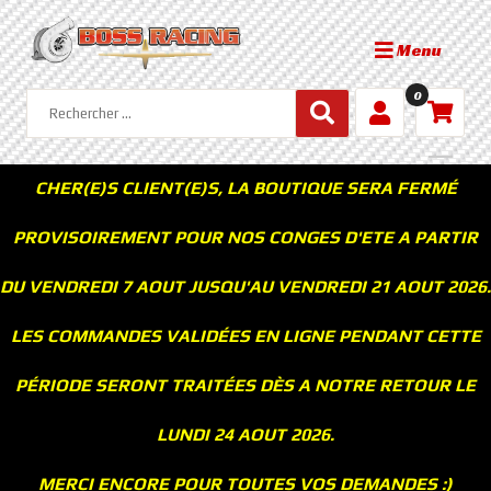
Menu
0
CHER(E)S CLIENT(E)S, LA BOUTIQUE SERA FERMÉ
PROVISOIREMENT POUR NOS CONGES D'ETE A PARTIR
DU VENDREDI 7 AOUT JUSQU'AU VENDREDI 21 AOUT 2026.
LES COMMANDES VALIDÉES EN LIGNE PENDANT CETTE
PÉRIODE SERONT TRAITÉES DÈS A NOTRE RETOUR LE
LUNDI 24 AOUT 2026.
MERCI ENCORE POUR TOUTES VOS DEMANDES :)