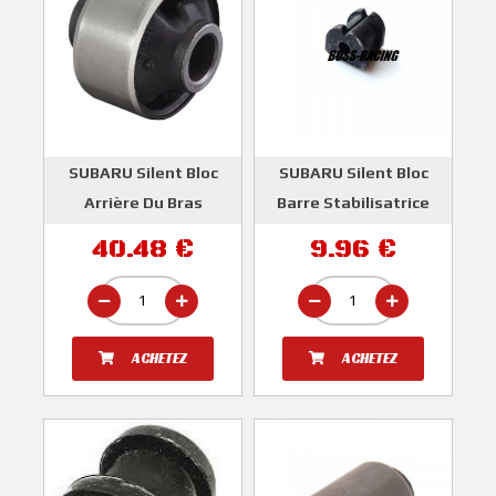
SUBARU Silent Bloc
SUBARU Silent Bloc
Arrière Du Bras
Barre Stabilisatrice
Suspension Avant
Arrière WRX 2008-2010
40.48 €
9.96 €
WRX et STI 2008-2016
et 2.0D TURBO DIESEL
2009-2012
SUBARU
SUBARU
ACHETEZ
ACHETEZ