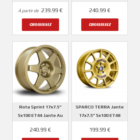
OZ PRODRIVE
ROTA
239.99 €
240.99 €
À partir de
ROTA
CHOISISSEZ
CHOISISSEZ
Rota Sprint 17x7.5"
SPARCO TERRA Jante
5x100 ET44 Jante Au
17x7.5" 5x100 ET48
Look Rally
SPARCO
240.99 €
199.99 €
ROTA