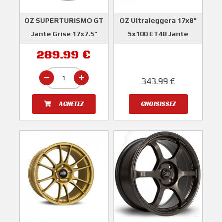
OZ SUPERTURISMO GT
OZ Ultraleggera 17x8"
Jante Grise 17x7.5"
5x100 ET48 Jante
5x100 ET48
OZ
289.99 €
OZ
343.99 €
ACHETEZ
CHOISISSEZ