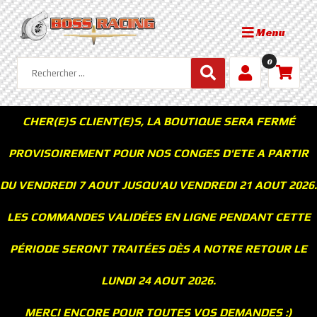
Menu
0
CHER(E)S CLIENT(E)S, LA BOUTIQUE SERA FERMÉ
PROVISOIREMENT POUR NOS CONGES D'ETE A PARTIR
DU VENDREDI 7 AOUT JUSQU'AU VENDREDI 21 AOUT 2026.
LES COMMANDES VALIDÉES EN LIGNE PENDANT CETTE
PÉRIODE SERONT TRAITÉES DÈS A NOTRE RETOUR LE
LUNDI 24 AOUT 2026.
MERCI ENCORE POUR TOUTES VOS DEMANDES :)