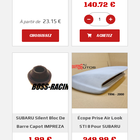
140.72 €
1993-2000 WRX/STI
SUBARU
2001-2005
23.15 €
À partir de
SUBARU
CHOISISSEZ
ACHETEZ
SUBARU Silent Bloc De
Écope Prise Air Look
Barre Capot IMPREZA
STI 8 Pour SUBARU
GT 1993-2000 et WRX /
IMPREZA GT 1996-2000
1.99 €
249.99 €