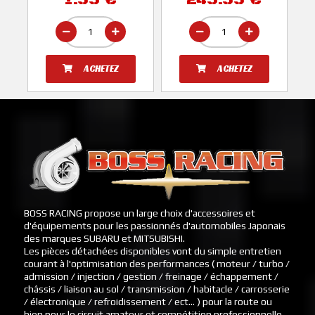
STI 2001-2007
HT AUTOS
SUBARU
ACHETEZ
ACHETEZ
BOSS RACING propose un large choix d'accessoires et
d'équipements pour les passionnés d'automobiles Japonais
des marques SUBARU et MITSUBISHI.
Les pièces détachées disponibles vont du simple entretien
courant à l'optimisation des performances ( moteur / turbo /
admission / injection / gestion / freinage / échappement /
châssis / liaison au sol / transmission / habitacle / carrosserie
/ électronique / refroidissement / ect... ) pour la route ou
bien pour le circuit amateur et compétition professionnelle.