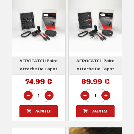
AEROCATCH Paire
AEROCATCH Paire
Attache De Capot
Attache De Capot
Verrouillables
AEROCATCH
74.99 €
89.99 €
AEROCATCH
ACHETEZ
ACHETEZ