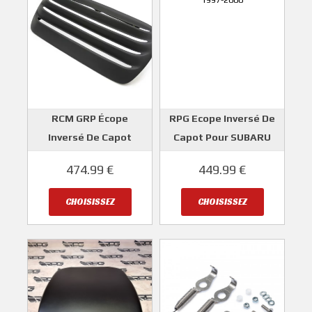
RCM GRP Écope
RPG Ecope Inversé De
Inversé De Capot
Capot Pour SUBARU
SUBARU IMPREZA
IMPREZA GT 1997-2000
474.99 €
449.99 €
ROGER CLARK
RPG
MOTORSPORT
CHOISISSEZ
CHOISISSEZ