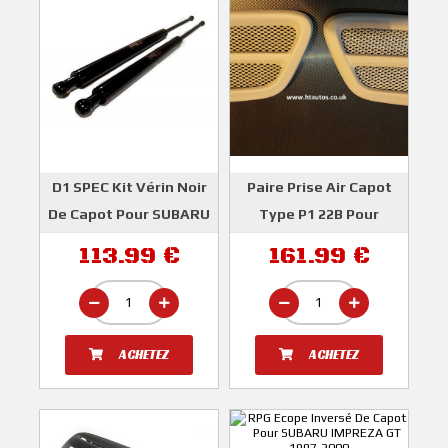
D1 SPEC Kit Vérin Noir
Paire Prise Air Capot
De Capot Pour SUBARU
Type P1 22B Pour
IMPREZA GT 1993-2000
SUBARU IMPREZA GT
113.99 €
161.99 €
1996-2000
D1 SPEC
HT AUTOS
ACHETEZ
ACHETEZ