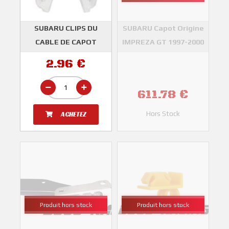
SUBARU CLIPS DU
SUBARU Capot Origine
CABLE DE CAPOT
IMPREZA GT 1997-2000
IMPREZA GT 1993-2000
SUBARU
2.96 €
WRX/STI 2001-2014 et
BRZ
611.78 €
SUBARU
Hors Stock
ACHETEZ
Produit hors stock
Produit hors stock