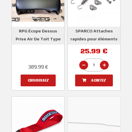
RPG Écope Dessus
SPARCO Attaches
Prise Air De Toit Type
rapides pour éléments
WRC Pour SUBARU
de carrosserie
25.99 €
IMPREZA GT 1993-2000
SPARCO
RPG
389.99 €
CHOISISSEZ
ACHETEZ