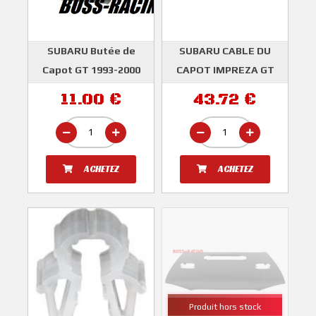
SUBARU Butée de
SUBARU CABLE DU
Capot GT 1993-2000
CAPOT IMPREZA GT
1993-2000 WRX/STI
SUBARU
11.00 €
43.72 €
2001-2007
SUBARU
ACHETEZ
ACHETEZ
Produit hors stock