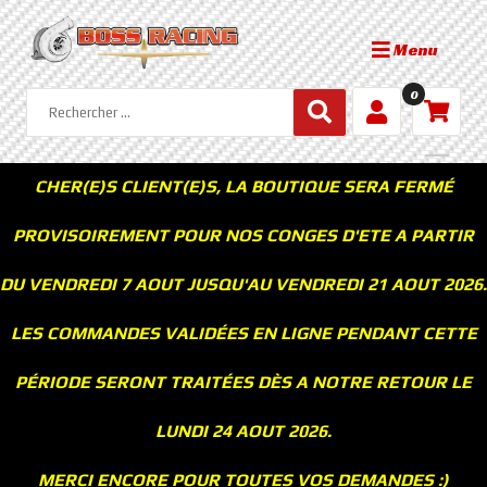
Menu
0
CHER(E)S CLIENT(E)S, LA BOUTIQUE SERA FERMÉ
PROVISOIREMENT POUR NOS CONGES D'ETE A PARTIR
DU VENDREDI 7 AOUT JUSQU'AU VENDREDI 21 AOUT 2026.
LES COMMANDES VALIDÉES EN LIGNE PENDANT CETTE
PÉRIODE SERONT TRAITÉES DÈS A NOTRE RETOUR LE
LUNDI 24 AOUT 2026.
MERCI ENCORE POUR TOUTES VOS DEMANDES :)