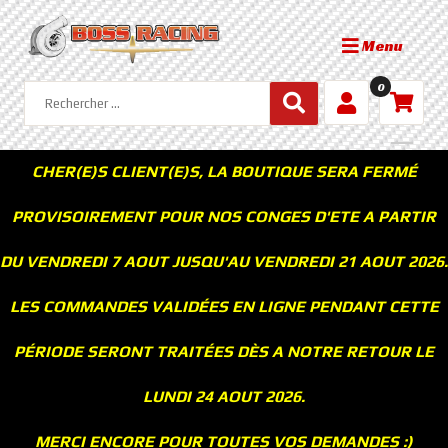
Menu
0
CHER(E)S CLIENT(E)S, LA BOUTIQUE SERA FERMÉ
PROVISOIREMENT POUR NOS CONGES D'ETE A PARTIR
DU VENDREDI 7 AOUT JUSQU'AU VENDREDI 21 AOUT 2026.
LES COMMANDES VALIDÉES EN LIGNE PENDANT CETTE
PÉRIODE SERONT TRAITÉES DÈS A NOTRE RETOUR LE
LUNDI 24 AOUT 2026.
MERCI ENCORE POUR TOUTES VOS DEMANDES :)