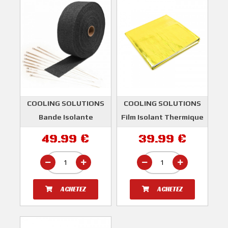
COOLING SOLUTIONS
COOLING SOLUTIONS
Bande Isolante
Film Isolant Thermique
Thermique Noir 15
Doré Autocollant (1m²)
49.99 €
39.99 €
mètres Et 10 Colliers
COOLING SOLUTIONS
Acier Pour
Échappement
COOLING SOLUTIONS
ACHETEZ
ACHETEZ