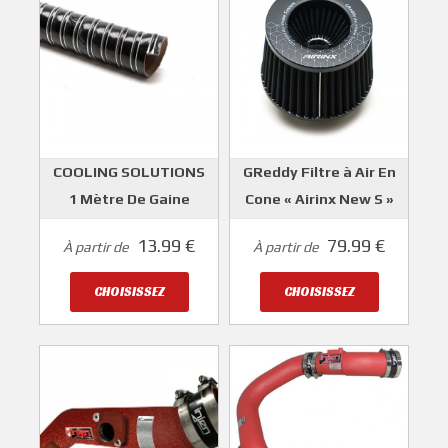
COOLING SOLUTIONS
GReddy Filtre à Air En
1 Mètre De Gaine
Cone « Airinx New S »
Ventilation Boa Haute
Universel
13.99 €
79.99 €
À partir de
À partir de
Température
GREDDY
COOLING SOLUTIONS
CHOISISSEZ
CHOISISSEZ