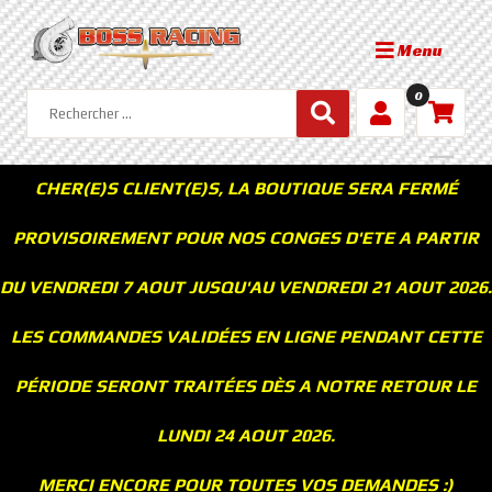
Menu
0
CHER(E)S CLIENT(E)S, LA BOUTIQUE SERA FERMÉ
PROVISOIREMENT POUR NOS CONGES D'ETE A PARTIR
DU VENDREDI 7 AOUT JUSQU'AU VENDREDI 21 AOUT 2026.
LES COMMANDES VALIDÉES EN LIGNE PENDANT CETTE
PÉRIODE SERONT TRAITÉES DÈS A NOTRE RETOUR LE
LUNDI 24 AOUT 2026.
MERCI ENCORE POUR TOUTES VOS DEMANDES :)