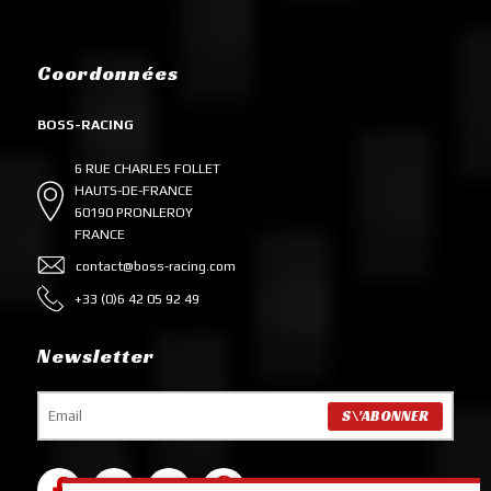
Coordonnées
BOSS-RACING
6 RUE CHARLES FOLLET
HAUTS-DE-FRANCE
60190 PRONLEROY
FRANCE
contact@boss-racing.com
+33 (0)6 42 05 92 49
Newsletter