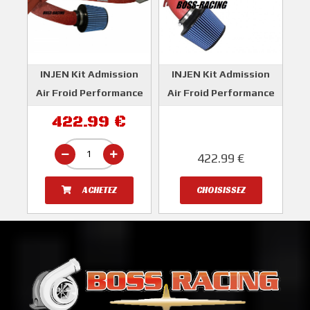
INJEN Kit Admission
INJEN Kit Admission
Air Froid Performance
Air Froid Performance
Rouge SUBARU
SUBARU IMPREZA WRX
422.99 €
IMPREZA WRX Et STI
Et STI 2001-2007
2001-2007
INJEN
422.99 €
INJEN
ACHETEZ
CHOISISSEZ