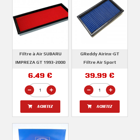
Filtre à Air SUBARU
GReddy Airinx-GT
IMPREZA GT 1993-2000
Filtre Air Sport
Et WRX STI 2001-2007
SUBARU IMPREZA GT
6.49 €
39.99 €
et Forester Turbo S
1993-2000 WRX Et STI
1999-2002
2001-2007
PIÈCE ADAPTABLE TYPE
GREDDY
ORIGINE
ACHETEZ
ACHETEZ