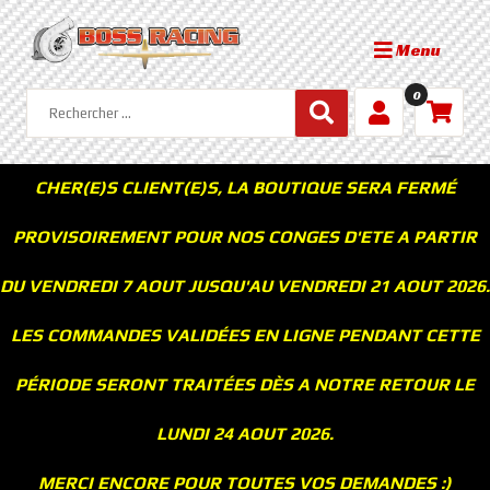
Menu
0
CHER(E)S CLIENT(E)S, LA BOUTIQUE SERA FERMÉ
PROVISOIREMENT POUR NOS CONGES D'ETE A PARTIR
DU VENDREDI 7 AOUT JUSQU'AU VENDREDI 21 AOUT 2026.
LES COMMANDES VALIDÉES EN LIGNE PENDANT CETTE
PÉRIODE SERONT TRAITÉES DÈS A NOTRE RETOUR LE
LUNDI 24 AOUT 2026.
MERCI ENCORE POUR TOUTES VOS DEMANDES :)