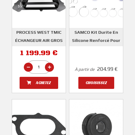
PROCESS WEST TMIC
SAMCO Kit Durite En
ÉCHANGEUR AIR GROS
Silicone Renforcé Pour
VOLUME SUBARU
Echangeur Air
1 199.99 €
IMPREZA STI 2003-
IMPREZA STI 2001-
2005
2005
204.99 €
À partir de
PROCESS WEST
SAMCO
ACHETEZ
CHOISISSEZ