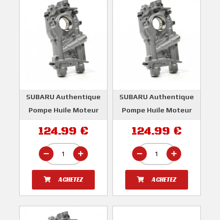
SUBARU Authentique
SUBARU Authentique
Pompe Huile Moteur
Pompe Huile Moteur
10mm IMPREZA GT
11mm Gros Débit
124.99 €
124.99 €
1993-2000 WRX et STI
IMPREZA EJ20 et EJ25
2001-2007
SUBARU
SUBARU
ACHETEZ
ACHETEZ