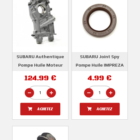
SUBARU Authentique
SUBARU Joint Spy
Pompe Huile Moteur
Pompe Huile IMPREZA
12mm Haute Pression
GT WRX STI
124.99 €
4.99 €
SUBARU
SUBARU
ACHETEZ
ACHETEZ