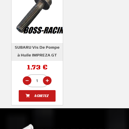
SUBARU Vis De Pompe
à Huile IMPREZA GT
WRX STI
1.73 €
SUBARU
ACHETEZ