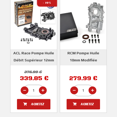
- 10
%
ACL Race Pompe Huile
RCM Pompe Huile
Débit Supérieur 12mm
10mm Modifiée
SUBARU IMPREZA GT
SUBARU IMPREZA GT
376.99 €
WRX STI FORESTER
1993-2000 et WRX / STI
339.85 €
279.99 €
LEGACY
2001-2007
ACL
ROGER CLARK
MOTORSPORT
ACHETEZ
ACHETEZ