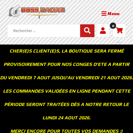
Menu
0
CHER(E)S CLIENT(E)S, LA BOUTIQUE SERA FERMÉ
PROVISOIREMENT POUR NOS CONGES D'ETE A PARTIR
DU VENDREDI 7 AOUT JUSQU'AU VENDREDI 21 AOUT 2026.
LES COMMANDES VALIDÉES EN LIGNE PENDANT CETTE
PÉRIODE SERONT TRAITÉES DÈS A NOTRE RETOUR LE
LUNDI 24 AOUT 2026.
MERCI ENCORE POUR TOUTES VOS DEMANDES :)