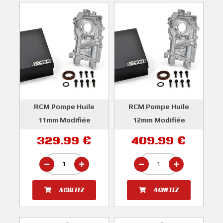
RCM Pompe Huile
RCM Pompe Huile
11mm Modifiée
12mm Modifiée
SUBARU IMPREZA GT
SUBARU IMPREZA GT
329.99 €
409.99 €
WRX STI
WRX STI
ROGER CLARK
ROGER CLARK
MOTORSPORT
MOTORSPORT
ACHETEZ
ACHETEZ