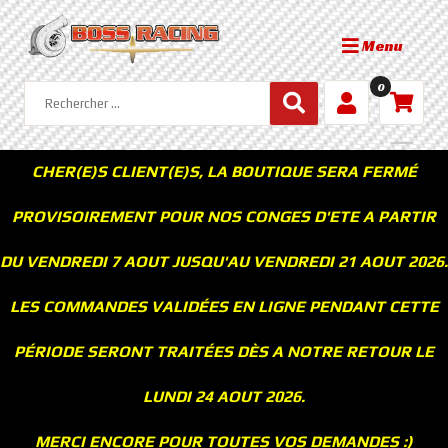
Menu
0
CHER(E)S CLIENT(E)S, LA BOUTIQUE SERA FERMÉ
PROVISOIREMENT POUR NOS CONGES D'ETE A PARTIR
DU VENDREDI 7 AOUT JUSQU'AU VENDREDI 21 AOUT 2026.
LES COMMANDES VALIDÉES EN LIGNE PENDANT CETTE
PÉRIODE SERONT TRAITÉES DÈS A NOTRE RETOUR LE
LUNDI 24 AOUT 2026.
MERCI ENCORE POUR TOUTES VOS DEMANDES :)