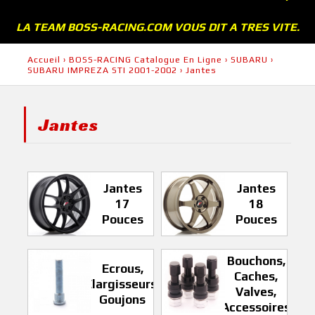
LA TEAM BOSS-RACING.COM VOUS DIT A TRES VITE.
Accueil
›
BOSS-RACING Catalogue En Ligne
›
SUBARU
›
SUBARU IMPREZA STI 2001-2002
›
Jantes
Jantes
Jantes
Jantes
17
18
Pouces
Pouces
Bouchons,
Ecrous,
Caches,
Elargisseurs,
Valves,
Goujons
Accessoires