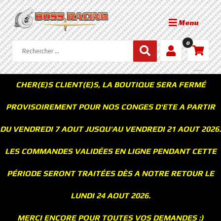
Menu
0
CHER(E)S CLIENT(E)S, LA BOUTIQUE SERA FERMÉ
PROVISOIREMENT POUR NOS CONGES D'ETE A PARTIR
DU VENDREDI 7 AOUT JUSQU'AU VENDREDI 21 AOUT 2026.
LES COMMANDES VALIDÉES EN LIGNE PENDANT CETTE
PÉRIODE SERONT TRAITÉES DÈS A NOTRE RETOUR LE
LUNDI 24 AOUT 2026.
MERCI ENCORE POUR TOUTES VOS DEMANDES :)