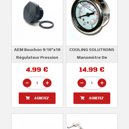
AEM Bouchon 9/16"x18
COOLING SOLUTIIONS
Régulateur Pression
Manomètre De
Essence
Pression Essence
4.99 €
14.99 €
AEM
COOLING SOLUTIONS
ACHETEZ
ACHETEZ