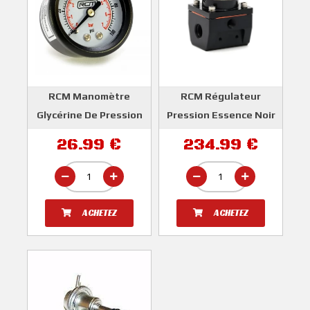
RCM Manomètre
RCM Régulateur
Glycérine De Pression
Pression Essence Noir
Essence
ROGER CLARK
26.99 €
234.99 €
ROGER CLARK
MOTORSPORT
MOTORSPORT
ACHETEZ
ACHETEZ