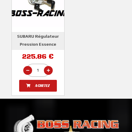
SUBARU Régulateur
Pression Essence
Origine IMPREZA GT
225.86 €
1993-1996
SUBARU
ACHETEZ