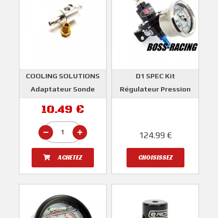
COOLING SOLUTIONS
D1 SPEC Kit
Adaptateur Sonde
Régulateur Pression
Pour Manomètre
Essence Avec
10.49 €
Pression Essence
Manomètre Et
Embouts
COOLING SOLUTIONS
124.99 €
D1 SPEC
ACHETEZ
CHOISISSEZ