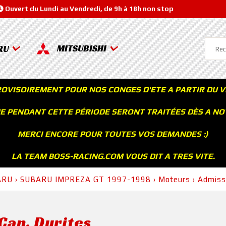
Ouvert du Lundi au Vendredi, de 9h à 18h non stop
MITSUBISHI
RU
ROVISOIREMENT POUR NOS CONGES D'ETE A PARTIR DU V
 PENDANT CETTE PÉRIODE SERONT TRAITÉES DÈS A NOT
MERCI ENCORE POUR TOUTES VOS DEMANDES :)
LA TEAM BOSS-RACING.COM VOUS DIT A TRES VITE.
ARU
›
SUBARU IMPREZA GT 1997-1998
›
Moteurs
›
Admiss
Can, Durites