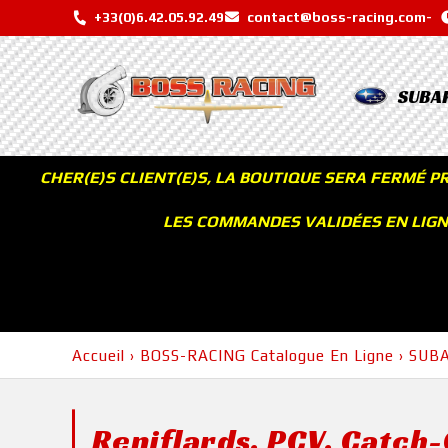
+33(0)6.42.05.92.49
contact@boss-racing.com
-
SUBA
CHER(E)S CLIENT(E)S, LA BOUTIQUE SERA FERMÉ P
LES COMMANDES VALIDÉES EN LIGNE
Accueil
›
BOSS-RACING Catalogue En Ligne
›
SUB
Reniflards, PCV, Catch-