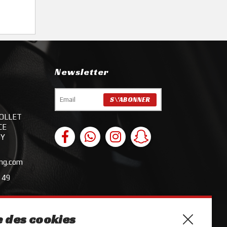
Newsletter
FOLLET
CE
OY
ing.com
 49
 des cookies