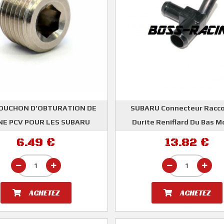
OUCHON D'OBTURATION DE
SUBARU Connecteur Racco
E PCV POUR LES SUBARU
Durite Reniflard Du Bas M
IMPREZA GT WRX STI
Induction IMPREZA GT 199
6.49 €
13.82 €
ER CLARK MOTORSPORT
SUBARU
ACHETEZ
ACHETEZ