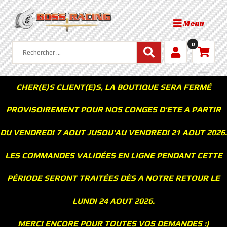
Menu
0
CHER(E)S CLIENT(E)S, LA BOUTIQUE SERA FERMÉ
PROVISOIREMENT POUR NOS CONGES D'ETE A PARTIR
DU VENDREDI 7 AOUT JUSQU'AU VENDREDI 21 AOUT 2026.
LES COMMANDES VALIDÉES EN LIGNE PENDANT CETTE
PÉRIODE SERONT TRAITÉES DÈS A NOTRE RETOUR LE
LUNDI 24 AOUT 2026.
MERCI ENCORE POUR TOUTES VOS DEMANDES :)