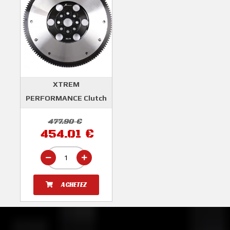
XTREM
PERFORMANCE Clutch
Volant Moteur Allégé
477.90 €
6,09 Kilos SUBARU
454.01 €
IMPREZA GT 93-00
WRX 01-05 Forester
Turbo S 99-02 Legacy
89-04
ACHETEZ
XTREM PERFORMANCE
CLUTCH