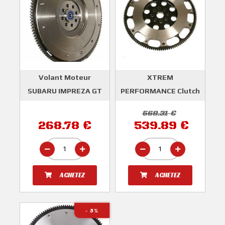
Volant Moteur
XTREM
SUBARU IMPREZA GT
PERFORMANCE Clutch
1993-08/1996
Volant Moteur Allégé
568.31 €
4,7 Kilos SUBARU
MDR
268.78 €
539.89 €
IMPREZA GT 93-00
WRX 01-05 Forester
Turbo S 99-02 Legacy
89-04
ACHETEZ
ACHETEZ
XTREM PERFORMANCE
CLUTCH
- 5
%