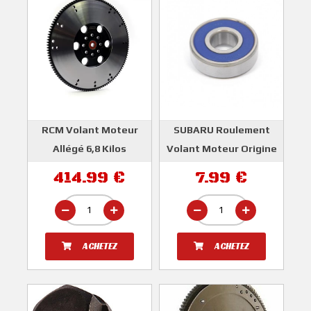
RCM Volant Moteur
SUBARU Roulement
Allégé 6,8 Kilos
Volant Moteur Origine
SUBARU IMPREZA GT
GT 1993-2000 WRX Et
414.99 €
7.99 €
93-00 WRX 01-05
STI 2001-2021 et BRZ
Forester Turbo S 99-02
SUBARU
Legacy 89-04
ROGER CLARK
ACHETEZ
ACHETEZ
MOTORSPORT