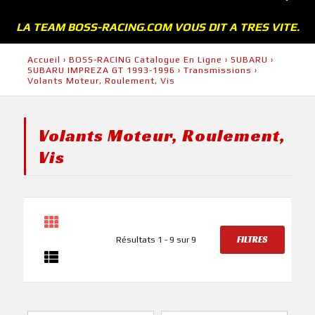
LA TEAM BOSS-RACING.COM VOUS DIT A TRES VITE.
Accueil
›
BOSS-RACING Catalogue En Ligne
›
SUBARU
›
SUBARU IMPREZA GT 1993-1996
›
Transmissions
›
Volants Moteur, Roulement, Vis
Volants Moteur, Roulement,
Vis
FILTRES
Résultats 1 - 9 sur 9