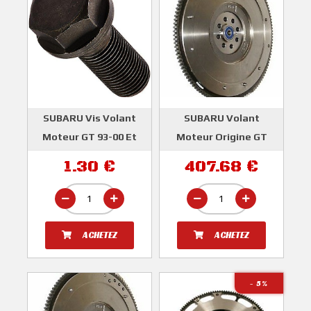
SUBARU Vis Volant
SUBARU Volant
Moteur GT 93-00 Et
Moteur Origine GT
Forester Legacy
1993-2000
1.30 €
407.68 €
Turbo S 99-02
SUBARU
SUBARU
ACHETEZ
ACHETEZ
- 5
%