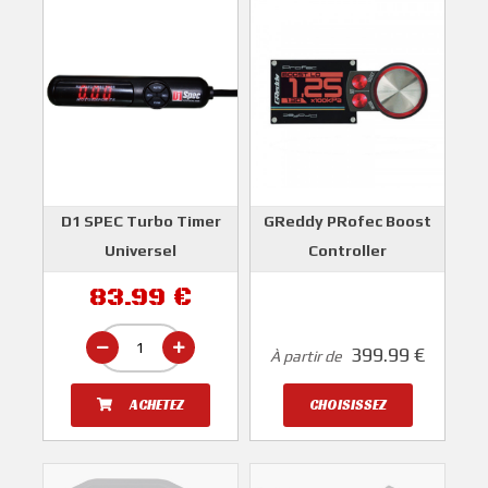
D1 SPEC Turbo Timer
GReddy PRofec Boost
Universel
Controller
D1 SPEC
GREDDY
83.99 €
399.99 €
À partir de
ACHETEZ
CHOISISSEZ