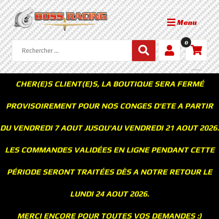
Menu
0
CHER(E)S CLIENT(E)S, LA BOUTIQUE SERA FERMÉ
PROVISOIREMENT POUR NOS CONGES D'ETE A PARTIR
DU VENDREDI 7 AOUT JUSQU'AU VENDREDI 21 AOUT 2026.
LES COMMANDES VALIDÉES EN LIGNE PENDANT CETTE
PÉRIODE SERONT TRAITÉES DÈS A NOTRE RETOUR LE
LUNDI 24 AOUT 2026.
MERCI ENCORE POUR TOUTES VOS DEMANDES :)