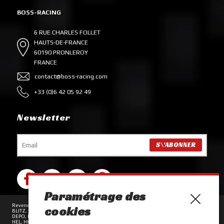
BOSS-RACING
6 RUE CHARLES FOLLET
HAUTS-DE-FRANCE
60190 PRONLEROY
FRANCE
contact@boss-racing.com
+33 (0)6 42 05 92 49
Newsletter
Paramétrage des
Revendeur des marques ACL, AEM, AISIN, ALCON, ARP, AUTOBAHN88, BC RACING,
cookies
BLITZ, BRIAN CROWER, COMETIC, D2 RACING, DARTON, DAYCO, DBA, DENSO,
DEPO, EBC, EIBACH, EXEDY, FORGE MOTORSPORT, GARRETT, GRAMS, HALTECH,
HEL, HKS, IHI, INJEN, INSANE, INVIDIA, KAAZ, MAGNECOR, MOCAL, MOTUL, NGK,