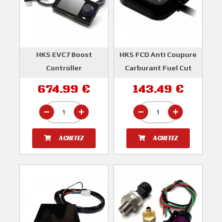
HKS EVC7 Boost
HKS FCD Anti Coupure
Controller
Carburant Fuel Cut
Defender Universel
HKS
674.99 €
143.49 €
HKS
ACHETEZ
ACHETEZ