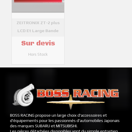
ZEITRONIX ZT-2 plus
LCD Et Large Bande
ZEITRONIX
Sur devis
Hors Stock
BOSS RACING propose un large choix d'accessoires et
d'équipements pour les passionnés d'automobiles Japonais
des marques SUBARU et MITSUBISHI.
Les pièces détachées disponibles vont du simple entretien