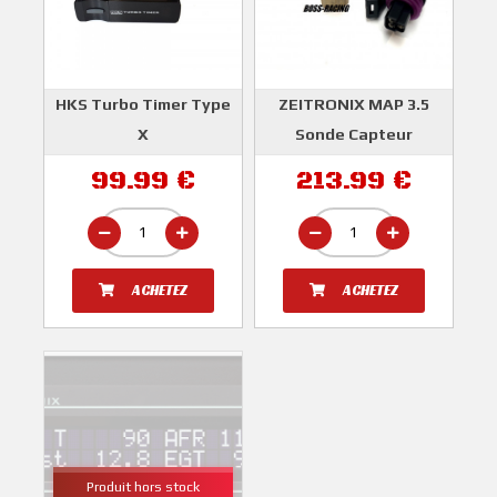
HKS Turbo Timer Type
ZEITRONIX MAP 3.5
X
Sonde Capteur
Pression 10bars
HKS
99.99 €
213.99 €
(150psi)
ZEITRONIX
ACHETEZ
ACHETEZ
Produit hors stock