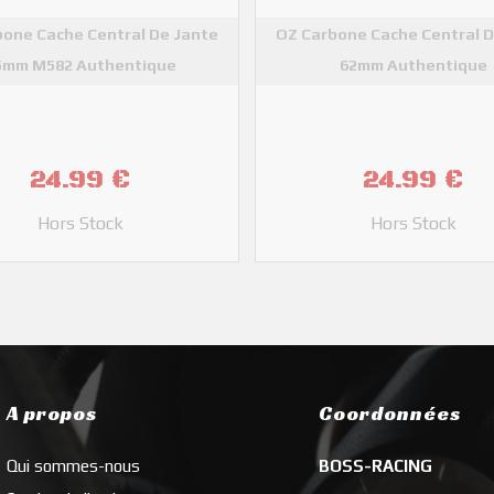
bone Cache Central De Jante
OZ Carbone Cache Central D
5mm M582 Authentique
62mm Authentique
OZ
OZ
24.99 €
24.99 €
Hors Stock
Hors Stock
A propos
Coordonnées
Qui sommes-nous
BOSS-RACING