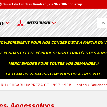
Ouvert du Lundi au Vendredi, de 9h à 18h non stop
MITSUBISHI
RU
ROVISOIREMENT POUR NOS CONGES D'ETE A PARTIR DU V
 PENDANT CETTE PÉRIODE SERONT TRAITÉES DÈS A NOT
MERCI ENCORE POUR TOUTES VOS DEMANDES :)
LA TEAM BOSS-RACING.COM VOUS DIT A TRES VITE.
ARU
›
SUBARU IMPREZA GT 1997-1998
›
Jantes
›
Bouchons
es, Accessoires