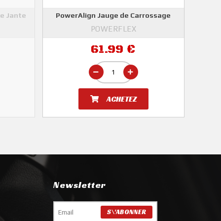
e Jante
PowerAlign Jauge de Carrossage
POWERFLEX
61.99 €
ACHETEZ
Newsletter