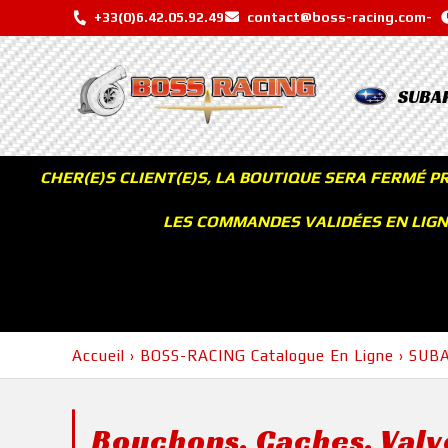
+33(0)6.42.05.92.49
contact@boss-racing.com
-
SUBA
CHER(E)S CLIENT(E)S, LA BOUTIQUE SERA FERMÉ P
LES COMMANDES VALIDÉES EN LIGNE
Accueil
›
BOSS-RACING Catalogue En Ligne
›
SUB
Bouchons, Caches, Valv